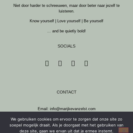
Niet door harder te schreeuwen, maar door beter naar jezelf te
luisteren.
Know yourself | Love yourself | Be yourself
… and be quietly bold!
SOCIALS
CONTACT
Email: info@marijkevanzelst.com
Mobiel: 06 13 35 94 19
We gebruiken cookies om ervoor te zorgen dat onze site zo
soepel mogelijk draait. Als je doorgaat met het gebruiken van
deze site, gaan we ervan uit dat je ermee instemt.
© 2025 Marijke van Zelst | Made by
Lisette Quirijns
· Redesign by