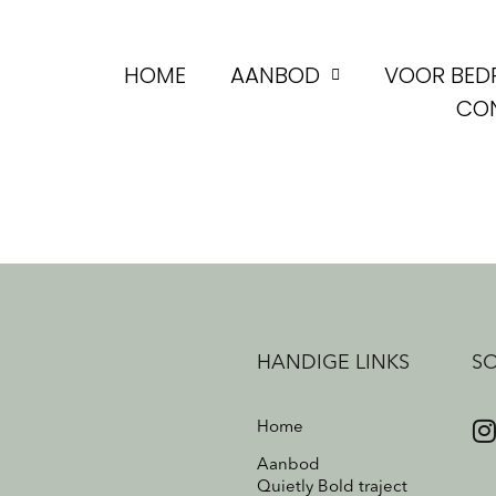
HOME
AANBOD
VOOR BED
CO
HANDIGE LINKS
SO
Home
Aanbod
Quietly Bold traject