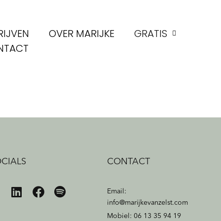
RIJVEN
OVER MARIJKE
GRATIS
NTACT
CIALS
CONTACT
Email:
info@marijkevanzelst.com
Mobiel: 06 13 35 94 19