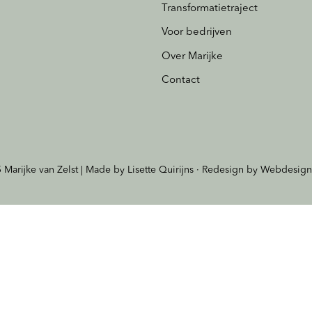
Transformatietraject
Voor bedrijven
Over Marijke
Contact
 Marijke van Zelst | Made by
Lisette Quirijns
· Redesign by
Webdesign