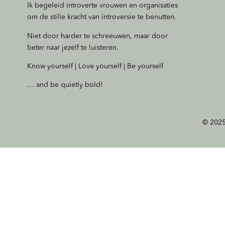
Ik begeleid introverte vrouwen en organisaties
om de stille kracht van introversie te benutten.
Niet door harder te schreeuwen, maar door
beter naar jezelf te luisteren.
Know yourself | Love yourself | Be yourself
… and be quietly bold!
© 2025